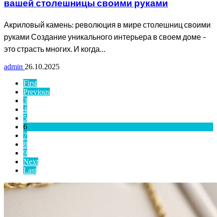
вашей столешницы своими руками
Акриловый камень: революция в мире столешниц своими
руками Создание уникального интерьера в своем доме –
это страсть многих. И когда…
admin
26.10.2025
First
Previous
3
4
5
6
7
8
9
Next
Last