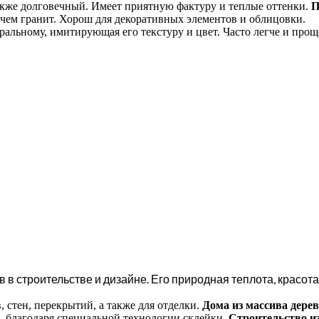
акже долговечный. Имеет приятную фактуру и теплые оттенки.
П
 чем гранит. Хорош для декоративных элементов и облицовки.
альному, имитирующая его текстуру и цвет. Часто легче и прощ
в строительстве и дизайне. Его природная теплота, красота
, стен, перекрытий, а также для отделки.
Дома из массива дере
, благодаря специальной технологии склейки.
Строительство из