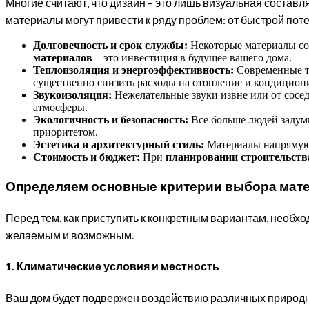
Многие считают, что дизайн – это лишь визуальная составл
материалы могут привести к ряду проблем: от быстрой пот
Долговечность и срок службы:
Некоторые материалы со
материалов
– это инвестиция в будущее вашего дома.
Теплоизоляция и энергоэффективность:
Современные те
существенно снизить расходы на отопление и кондицион
Звукоизоляция:
Нежелательные звуки извне или от сосед
атмосферы.
Экологичность и безопасность:
Все больше людей задум
приоритетом.
Эстетика и архитектурный стиль:
Материалы напрямую 
Стоимость и бюджет:
При
планировании строительств
Определяем основные критерии выбора мат
Перед тем, как приступить к конкретным вариантам, необх
желаемым и возможным.
1. Климатические условия и местность
Ваш дом будет подвержен воздействию различных природ