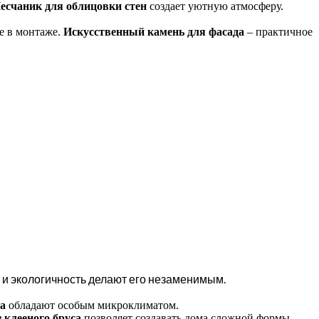
есчаник для облицовки стен
создает уютную атмосферу.
е в монтаже.
Искусственный камень для фасада
– практичное
 и экологичность делают его незаменимым.
ва
обладают особым микроклиматом.
 клееного бруса
позволяет создавать дома сложной формы.