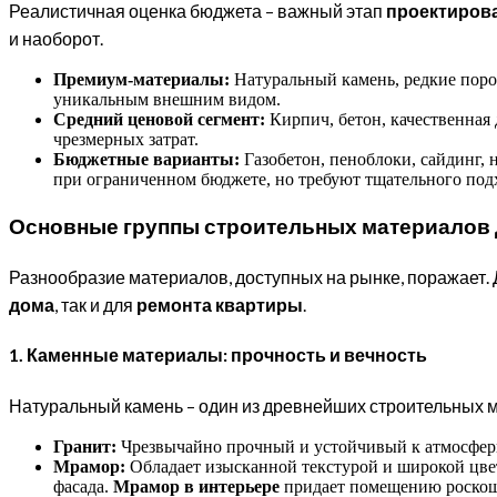
Реалистичная оценка бюджета – важный этап
проектиров
и наоборот.
Премиум-материалы:
Натуральный камень, редкие поро
уникальным внешним видом.
Средний ценовой сегмент:
Кирпич, бетон, качественная
чрезмерных затрат.
Бюджетные варианты:
Газобетон, пеноблоки, сайдинг,
при ограниченном бюджете, но требуют тщательного подх
Основные группы строительных материалов 
Разнообразие материалов, доступных на рынке, поражает.
дома
, так и для
ремонта квартиры
.
1. Каменные материалы: прочность и вечность
Натуральный камень – один из древнейших строительных ма
Гранит:
Чрезвычайно прочный и устойчивый к атмосферн
Мрамор:
Обладает изысканной текстурой и широкой цвет
фасада.
Мрамор в интерьере
придает помещению роскош