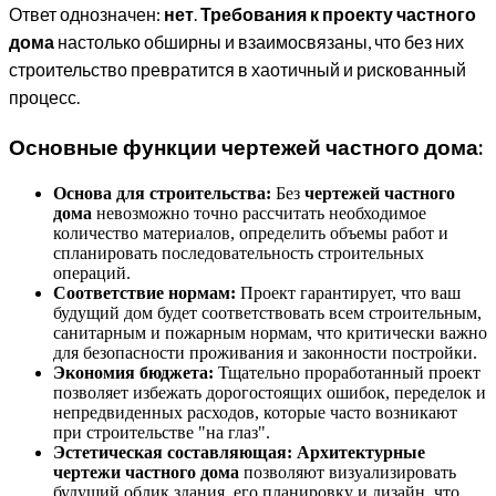
Ответ однозначен:
нет
.
Требования к проекту частного
дома
настолько обширны и взаимосвязаны, что без них
строительство превратится в хаотичный и рискованный
процесс.
Основные функции чертежей частного дома:
Основа для строительства:
Без
чертежей частного
дома
невозможно точно рассчитать необходимое
количество материалов, определить объемы работ и
спланировать последовательность строительных
операций.
Соответствие нормам:
Проект гарантирует, что ваш
будущий дом будет соответствовать всем строительным,
санитарным и пожарным нормам, что критически важно
для безопасности проживания и законности постройки.
Экономия бюджета:
Тщательно проработанный проект
позволяет избежать дорогостоящих ошибок, переделок и
непредвиденных расходов, которые часто возникают
при строительстве "на глаз".
Эстетическая составляющая:
Архитектурные
чертежи частного дома
позволяют визуализировать
будущий облик здания, его планировку и дизайн, что