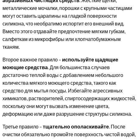
абразивных чистящих средств
. Жесткие щетки,
металлические мочалки, порошки с крупными частицами
могут оставить царапины на гладкой поверхности
силикона, что необратимо испортит его внешний вид.
Вместо этого отдавайте предпочтение мягким губкам,
салфеткам из микрофибры или хлопчатобумажным
тканям.
Второе важное правило –
используйте щадящие
моющие средства
. Для большинства случаев
достаточно теплой воды с добавлением небольшого
количества мягкого моющего средства, такого как
средство для мытья посуды. Избегайте агрессивных
химикатов, растворителей, спиртосодержащих жидкостей,
поскольку они могут вызвать изменение цвета,
деформацию или даже разрушение структуры силикона.
Третье правило –
тщательно ополаскивайте
. После
очистки обязательно промойте поверхность чистой водой,