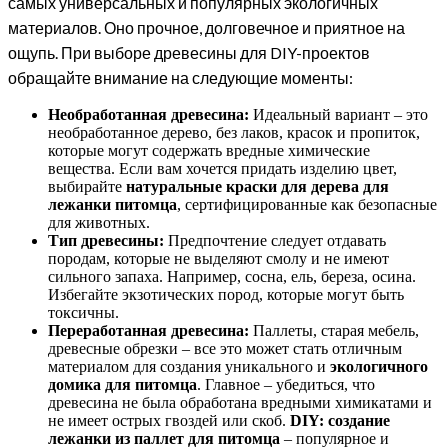
самых универсальных и популярных экологичных
материалов. Оно прочное, долговечное и приятное на
ощупь. При выборе древесины для DIY-проектов
обращайте внимание на следующие моменты:
Необработанная древесина:
Идеальный вариант – это
необработанное дерево, без лаков, красок и пропиток,
которые могут содержать вредные химические
вещества. Если вам хочется придать изделию цвет,
выбирайте
натуральные краски для дерева для
лежанки питомца
, сертифицированные как безопасные
для животных.
Тип древесины:
Предпочтение следует отдавать
породам, которые не выделяют смолу и не имеют
сильного запаха. Например, сосна, ель, береза, осина.
Избегайте экзотических пород, которые могут быть
токсичны.
Переработанная древесина:
Паллеты, старая мебель,
древесные обрезки – все это может стать отличным
материалом для создания уникального и
экологичного
домика для питомца
. Главное – убедиться, что
древесина не была обработана вредными химикатами и
не имеет острых гвоздей или скоб.
DIY: создание
лежанки из паллет для питомца
– популярное и