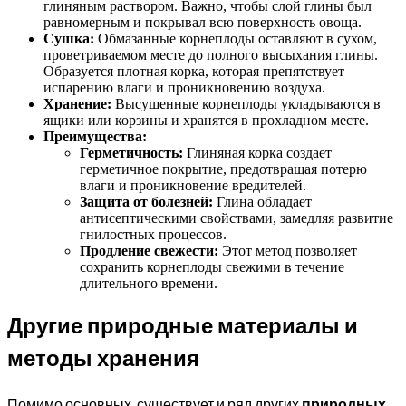
глиняным раствором. Важно, чтобы слой глины был
равномерным и покрывал всю поверхность овоща.
Сушка:
Обмазанные корнеплоды оставляют в сухом,
проветриваемом месте до полного высыхания глины.
Образуется плотная корка, которая препятствует
испарению влаги и проникновению воздуха.
Хранение:
Высушенные корнеплоды укладываются в
ящики или корзины и хранятся в прохладном месте.
Преимущества:
Герметичность:
Глиняная корка создает
герметичное покрытие, предотвращая потерю
влаги и проникновение вредителей.
Защита от болезней:
Глина обладает
антисептическими свойствами, замедляя развитие
гнилостных процессов.
Продление свежести:
Этот метод позволяет
сохранить корнеплоды свежими в течение
длительного времени.
Другие природные материалы и
методы хранения
Помимо основных, существует и ряд других
природных