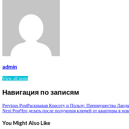
admin
View all posts
Навигация по записям
Previous Post
Раскрывая Красоту и Пользу: Преимущества Ланд
Next Post
Что делать после получения ключей от квартиры в но
You Might Also Like