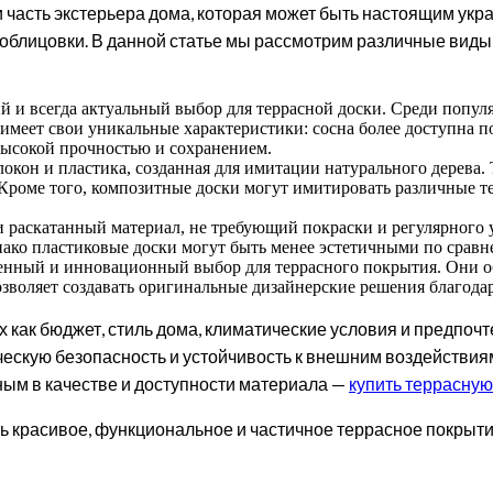
и часть экстерьера дома, которая может быть настоящим укр
облицовки. В данной статье мы рассмотрим различные виды 
ий и всегда актуальный выбор для террасной доски. Среди попу
 имеет свои уникальные характеристики: сосна более доступна по
высокой прочностью и сохранением.
олокон и пластика, созданная для имитации натурального дерев
. Кроме того, композитные доски могут имитировать различные т
и раскатанный материал, не требующий покраски и регулярного
нако пластиковые доски могут быть менее эстетичными по срав
енный и инновационный выбор для террасного покрытия. Они о
воляет создавать оригинальные дизайнерские решения благодаря
х как бюджет, стиль дома, климатические условия и предпочт
ическую безопасность и устойчивость к внешним воздействи
ным в качестве и доступности материала —
купить террасную 
 красивое, функциональное и частичное террасное покрытие,