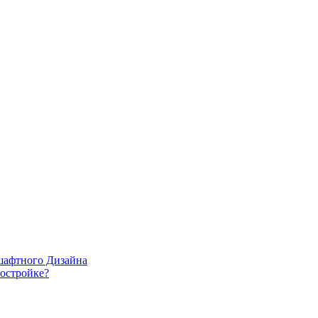
шафтного Дизайна
востройке?