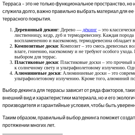
Терраса – это не только функциональное пространство, но 
служила долго, важно правильно выбрать материал для ее 
террасного покрытия.
Деревянный декинг
: Дерево —
дёкинг
– это классическ
лиственницу, кедр, дуб и термодревесину. Каждая порода
воспламенению и насекомому, термодревесина обладает 
Композитные доски
: Композит – это смесь древесных в
влаге, гниению, насекомому и не требуют особого ухода
выбором для террас.
Пластиковые доски
: Пластиковые доски – это прочный 
к солнечному свету и ультрафиолетовому излучению. Од
Алюминиевые доски
: Алюминиевые доски – это соврем
ультрафиолетовому излучению. Кроме того, алюминий поз
Выбор декинга для террасы зависит от ряда факторов, таки
внешний вид и характеристики материала, но и его эколог
производителя и гарантийные условия, чтобы быть уверен
Таким образом, правильный выбор декинга поможет создать
протяжении многих лет.