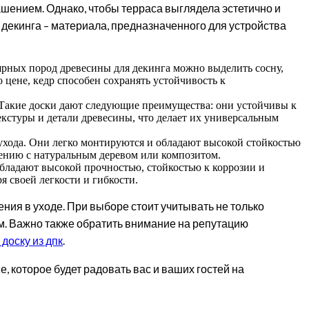
ашением. Однако, чтобы терраса выглядела эстетично и
декинга – материала, предназначенного для устройства
лярных пород древесины для декинга можно выделить сосну,
 цене, кедр способен сохранять устойчивость к
а. Такие доски дают следующие преимущества: они устойчивы к
екстуры и детали древесины, что делает их универсальным
 ухода. Они легко монтируются и обладают высокой стойкостью
нению с натуральным деревом или композитом.
бладают высокой прочностью, стойкостью к коррозии и
 своей легкости и гибкости.
ения в уходе. При выборе стоит учитывать не только
ям. Важно также обратить внимание на репутацию
доску из дпк
.
 которое будет радовать вас и ваших гостей на