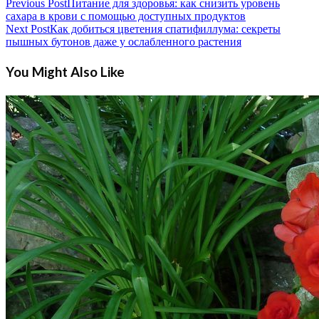
Previous Post
Питание для здоровья: как снизить уровень
сахара в крови с помощью доступных продуктов
Next Post
Как добиться цветения спатифиллума: секреты
пышных бутонов даже у ослабленного растения
You Might Also Like