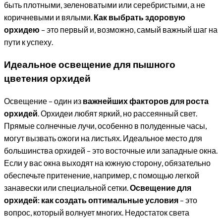
быть плотными, зеленоватыми или серебристыми, а не
коричневыми и вялыми.
Как выбрать здоровую
орхидею
– это первый и, возможно, самый важный шаг на
пути к успеху.
Идеальное освещение для пышного
цветения орхидей
Освещение – один из
важнейших факторов для роста
орхидей
. Орхидеи любят яркий, но рассеянный свет.
Прямые солнечные лучи, особенно в полуденные часы,
могут вызвать ожоги на листьях. Идеальное место для
большинства орхидей – это восточные или западные окна.
Если у вас окна выходят на южную сторону, обязательно
обеспечьте притенение, например, с помощью легкой
занавески или специальной сетки.
Освещение для
орхидей: как создать оптимальные условия
– это
вопрос, который волнует многих. Недостаток света