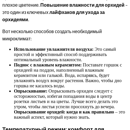
плохое цветение.
Повышение влажности для орхидей
–
это один из ключевых
лайфхаков для ухода за
орхидеями
.
Вот несколько способов создать необходимый
микроклимат:
Использование увлажнителя воздуха:
Это самый
простой и эффективный способ поддерживать
оптимальный уровень влажности.
Поднос с влажным керамзитом:
Поставьте горшок с
орхидеей на поддон, наполненный влажным
керамзитом или галькой. Вода, испаряясь, будет
увлажнять воздух вокруг растения. Важно, чтобы дно
горшка не касалось воды.
Опрыскивание:
Опрыскивать орхидеи следует с
осторожностью, избегая попадания воды в центр
розетки листьев и на цветы. Лучше всего делать это
утром, чтобы листья успели просохнуть до вечера.
Опрыскивание орхидей: когда и как правильно
– это
важный аспект, который нужно знать.
Температурный режим: комфорт для