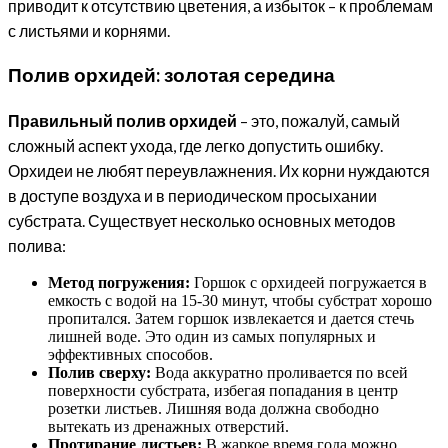
приводит к отсутствию цветения, а избыток – к проблемам
с листьями и корнями.
Полив орхидей: золотая середина
Правильный полив орхидей
– это, пожалуй, самый
сложный аспект ухода, где легко допустить ошибку.
Орхидеи не любят переувлажнения. Их корни нуждаются
в доступе воздуха и в периодическом просыхании
субстрата. Существует несколько основных методов
полива:
Метод погружения:
Горшок с орхидеей погружается в
емкость с водой на 15-30 минут, чтобы субстрат хорошо
пропитался. Затем горшок извлекается и дается стечь
лишней воде. Это один из самых популярных и
эффективных способов.
Полив сверху:
Вода аккуратно проливается по всей
поверхности субстрата, избегая попадания в центр
розетки листьев. Лишняя вода должна свободно
вытекать из дренажных отверстий.
Протирание листьев:
В жаркое время года можно