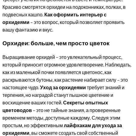
Красиво смотрятся орхидеи на подоконниках, полках, в
подвесных кашпо.
Как оформить интерьер с
орхидеями
– это вопрос, который позволяет проявить
вашу фантазию и вкус.
Орхидеи: больше, чем просто цветок
Выращивание орхидей – это увлекательный процесс,
который приносит огромное удовлетворение. Наблюдать,
как из маленькой почки появляется цветонос, как
раскрываются бутоны, как растение набирает силу – это
настоящее чудо.
Уход за орхидеями
требует знаний и
терпения, но наградой станут пышное цветение и
восхищение ваших гостей.
Секреты опытных
цветоводов
– это не тайные знания, а проверенные
временем методы, доступные каждому. Следуя этим
простым, но эффективным
лайфхакам для ухода за
орхидеями
, вы сможете создать свой собственный