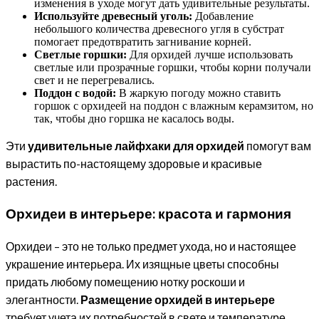
изменения в уходе могут дать удивительные результаты.
Используйте древесный уголь:
Добавление
небольшого количества древесного угля в субстрат
помогает предотвратить загнивание корней.
Светлые горшки:
Для орхидей лучше использовать
светлые или прозрачные горшки, чтобы корни получали
свет и не перегревались.
Поддон с водой:
В жаркую погоду можно ставить
горшок с орхидеей на поддон с влажным керамзитом, но
так, чтобы дно горшка не касалось воды.
Эти
удивительные лайфхаки для орхидей
помогут вам
вырастить по-настоящему здоровые и красивые
растения.
Орхидеи в интерьере: красота и гармония
Орхидеи – это не только предмет ухода, но и настоящее
украшение интерьера. Их изящные цветы способны
придать любому помещению нотку роскоши и
элегантности.
Размещение орхидей в интерьере
требует учета их потребностей в свете и температуре.