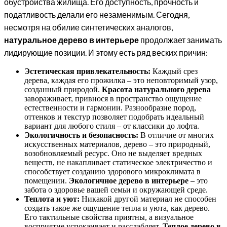
обустройства жилища. Его доступность, прочность и
податливость делали его незаменимым. Сегодня,
несмотря на обилие синтетических аналогов,
натуральное дерево в интерьере
продолжает занимать
лидирующие позиции. И этому есть ряд веских причин:
Эстетическая привлекательность:
Каждый срез
дерева, каждая его прожилка – это неповторимый узор,
созданный природой.
Красота натурального дерева
завораживает, привнося в пространство ощущение
естественности и гармонии. Разнообразие пород,
оттенков и текстур позволяет подобрать идеальный
вариант для любого стиля – от классики до лофта.
Экологичность и безопасность:
В отличие от многих
искусственных материалов, дерево – это природный,
возобновляемый ресурс. Оно не выделяет вредных
веществ, не накапливает статическое электричество и
способствует созданию здорового микроклимата в
помещении.
Экологичное дерево в интерьере
– это
забота о здоровье вашей семьи и окружающей среде.
Теплота и уют:
Никакой другой материал не способен
создать такое же ощущение тепла и уюта, как дерево.
Его тактильные свойства приятны, а визуальное
восприятие успокаивает и расслабляет.
Теплое дерево в