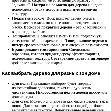
древесины, сохраняя ее естественную красоту и
"дыхание".
Натуральное масло для дерева
придает
поверхности бархатистость и приятную на ощупь
текстуру.
Покрытие воском:
Воск придает дереву блеск и
защищает от влаги, но менее долговечен, чем лак или
масло.
Восковое покрытие дерева
– это классический
вариант для мебели.
Тонирование:
Позволяет изменить или подчеркнуть
естественный цвет древесины.
Тонированное дерево в
интерьере
открывает новые дизайнерские возможности.
Браширование (состаривание):
Специальная
обработка, которая придает дереву эффект старины,
подчеркивая текстуру.
Состаренное дерево в интерьере
добавляет винтажного шарма.
Как выбрать дерево для разных зон дома
Для пола:
Идеальным выбором будет твердая,
износостойкая древесина, такая как дуб, ясень,
лиственница.
Износостойкий пол из дерева
прослужит
долгие годы.
Для стен:
Можно использовать как массив дерева, так и
шпон. Для создания акцентной стены подойдет более
выразительная текстура.
Декоративные деревянные