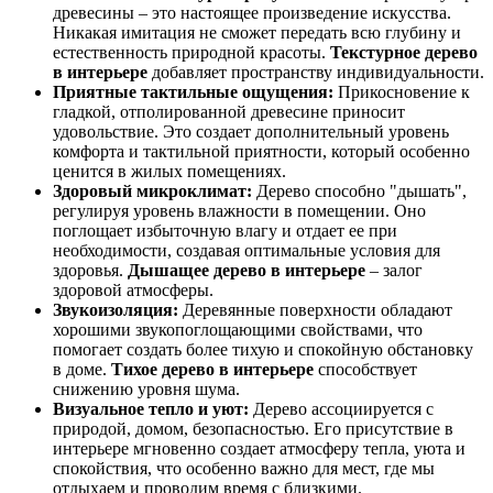
древесины – это настоящее произведение искусства.
Никакая имитация не сможет передать всю глубину и
естественность природной красоты.
Текстурное дерево
в интерьере
добавляет пространству индивидуальности.
Приятные тактильные ощущения:
Прикосновение к
гладкой, отполированной древесине приносит
удовольствие. Это создает дополнительный уровень
комфорта и тактильной приятности, который особенно
ценится в жилых помещениях.
Здоровый микроклимат:
Дерево способно "дышать",
регулируя уровень влажности в помещении. Оно
поглощает избыточную влагу и отдает ее при
необходимости, создавая оптимальные условия для
здоровья.
Дышащее дерево в интерьере
– залог
здоровой атмосферы.
Звукоизоляция:
Деревянные поверхности обладают
хорошими звукопоглощающими свойствами, что
помогает создать более тихую и спокойную обстановку
в доме.
Тихое дерево в интерьере
способствует
снижению уровня шума.
Визуальное тепло и уют:
Дерево ассоциируется с
природой, домом, безопасностью. Его присутствие в
интерьере мгновенно создает атмосферу тепла, уюта и
спокойствия, что особенно важно для мест, где мы
отдыхаем и проводим время с близкими.