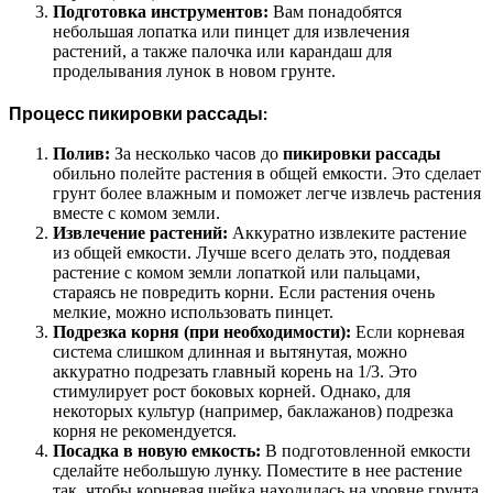
Подготовка инструментов:
Вам понадобятся
небольшая лопатка или пинцет для извлечения
растений, а также палочка или карандаш для
проделывания лунок в новом грунте.
Процесс пикировки рассады:
Полив:
За несколько часов до
пикировки рассады
обильно полейте растения в общей емкости. Это сделает
грунт более влажным и поможет легче извлечь растения
вместе с комом земли.
Извлечение растений:
Аккуратно извлеките растение
из общей емкости. Лучше всего делать это, поддевая
растение с комом земли лопаткой или пальцами,
стараясь не повредить корни. Если растения очень
мелкие, можно использовать пинцет.
Подрезка корня (при необходимости):
Если корневая
система слишком длинная и вытянутая, можно
аккуратно подрезать главный корень на 1/3. Это
стимулирует рост боковых корней. Однако, для
некоторых культур (например, баклажанов) подрезка
корня не рекомендуется.
Посадка в новую емкость:
В подготовленной емкости
сделайте небольшую лунку. Поместите в нее растение
так, чтобы корневая шейка находилась на уровне грунта.