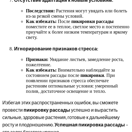
Последствия:
Растения могут увядать или болеть
из-за резкой смены условий.
Как избежать:
После
пикировки рассады
поместите ее в теплое, светлое место и постепенно
приучайте к более низким температурам и яркому
свету.
Игнорирование признаков стресса:
Признаки:
Увядание листьев, замедление роста,
пожелтение.
Как избежать:
Внимательно наблюдайте за
состоянием рассады после
пикировки
. При
появлении признаков стресса обеспечьте
растениям оптимальные условия: умеренный
полив, достаточное освещение и тепло.
Избегая этих распространенных ошибок, вы сможете
провести
пикировку рассады
успешно и вырастить
сильные, здоровые растения, готовые к дальнейшему
росту и плодоношению.
Успешная пикировка рассады
–
это залог богатого урожая.