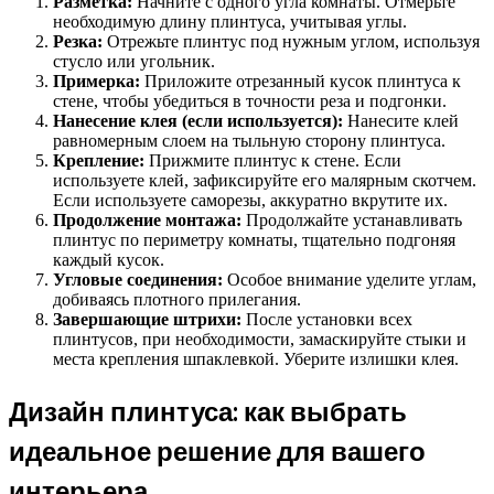
Разметка:
Начните с одного угла комнаты. Отмерьте
необходимую длину плинтуса, учитывая углы.
Резка:
Отрежьте плинтус под нужным углом, используя
стусло или угольник.
Примерка:
Приложите отрезанный кусок плинтуса к
стене, чтобы убедиться в точности реза и подгонки.
Нанесение клея (если используется):
Нанесите клей
равномерным слоем на тыльную сторону плинтуса.
Крепление:
Прижмите плинтус к стене. Если
используете клей, зафиксируйте его малярным скотчем.
Если используете саморезы, аккуратно вкрутите их.
Продолжение монтажа:
Продолжайте устанавливать
плинтус по периметру комнаты, тщательно подгоняя
каждый кусок.
Угловые соединения:
Особое внимание уделите углам,
добиваясь плотного прилегания.
Завершающие штрихи:
После установки всех
плинтусов, при необходимости, замаскируйте стыки и
места крепления шпаклевкой. Уберите излишки клея.
Дизайн плинтуса: как выбрать
идеальное решение для вашего
интерьера