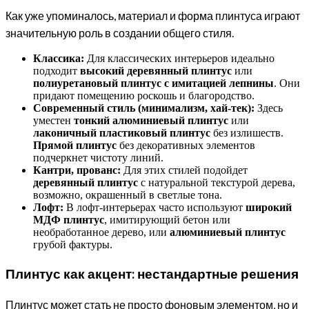
Как уже упоминалось, материал и форма плинтуса играют
значительную роль в создании общего стиля.
Классика:
Для классических интерьеров идеально
подходит
высокий деревянный плинтус
или
полиуретановый плинтус с имитацией лепнины
. Они
придают помещению роскошь и благородство.
Современный стиль (минимализм, хай-тек):
Здесь
уместен
тонкий алюминиевый плинтус
или
лаконичный пластиковый плинтус
без излишеств.
Прямой плинтус
без декоративных элементов
подчеркнет чистоту линий.
Кантри, прованс:
Для этих стилей подойдет
деревянный плинтус
с натуральной текстурой дерева,
возможно, окрашенный в светлые тона.
Лофт:
В лофт-интерьерах часто используют
широкий
МДФ плинтус
, имитирующий бетон или
необработанное дерево, или
алюминиевый плинтус
грубой фактуры.
Плинтус как акцент: нестандартные решения
Плинтус может стать не просто фоновым элементом, но и