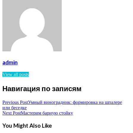
admin
View all posts
Навигация по записям
Previous Post
Умный виноградник: формировка на шпалере
или беседке
Next Post
Мастерим барную стойку
You Might Also Like