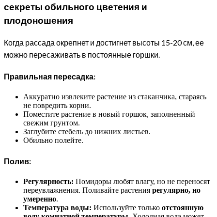
секреты обильного цветения и
плодоношения
Когда рассада окрепнет и достигнет высоты 15-20 см, ее
можно пересаживать в постоянные горшки.
Правильная пересадка:
Аккуратно извлеките растение из стаканчика, стараясь
не повредить корни.
Поместите растение в новый горшок, заполненный
свежим грунтом.
Заглубите стебель до нижних листьев.
Обильно полейте.
Полив:
Регулярность:
Помидоры любят влагу, но не переносят
переувлажнения. Поливайте растения
регулярно, но
умеренно
.
Температура воды:
Используйте только
отстоянную
воду комнатной температуры
. Холодная вода может