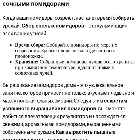
сочными помидорами
Когда ваши помидоры созреют, настанет время собирать
урожай.
Сбор спелых помидоров
– это кульминация
всех ваших усилий.
Время сбора:
Собирайте помидоры по мере их
созревания. Зрелые плоды легко отделяются от
плодоножки.
Хранение:
Собранные помидоры лучше всего хранить
при комнатной температуре, вдали от прямых
солнечных лучей.
Выращивание помидоров дома – это увлекательное
занятие, которое приносит не только вкусные плоды, но и
массу положительных эмоций. Следуя этим
секретам
успешного выращивания помидоров
, вы сможете
добиться впечатляющих результатов и наслаждаться
свежими, ароматными помидорами, выращенными
собственными руками.
Как вырастить пышные
помидоры дома
– теперь вы знаете!