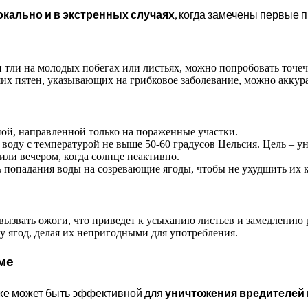
окально и в экстренных случаях
, когда замечены первые
 тли на молодых побегах или листьях, можно попробовать точе
х пятен, указывающих на грибковое заболевание, можно аккура
ой, направленной только на пораженные участки.
воду с температурой не выше 50-60 градусов Цельсия. Цель – ун
ли вечером, когда солнце неактивно.
 попадания воды на созревающие ягоды, чтобы не ухудшить их к
ызвать ожоги, что приведет к усыханию листьев и замедлению 
у ягод, делая их непригодными для употребления.
ме
оже может быть эффективной для
уничтожения вредителей 