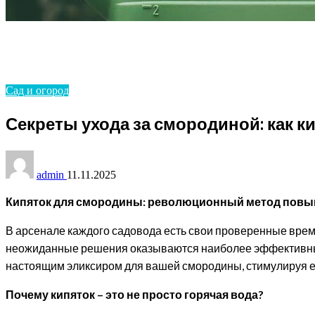
Homepage
Сад и огород
Секреты ухода за смородиной: как кипяток улучшит 
Сад и огород
Секреты ухода за смородиной: как к
admin
11.11.2025
Кипяток для смородины: революционный метод повы
В арсенале каждого садовода есть свои проверенные врем
неожиданные решения оказываются наиболее эффективными.
настоящим эликсиром для вашей смородины, стимулируя ее 
Почему кипяток – это не просто горячая вода?