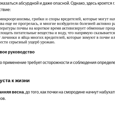
казаться абсурдной и даже опасной. Однако, здесь кроется 
ствие:
икроорганизмы, грибки и споры вредителей, которые могут нахо
очва еще не прогрелась, и многие возбудители болезней активно 
ературы почвы на короткое время активизирует обменные проце
лощать питательные вещества и воду, что напрямую сказывается
ичинки и яйца многих вредителей, которые зимуют в почве или
нести серьезный ущерб урожаю.
овое руководство
 его применение требует осторожности и соблюдения опреде
уста к жизни
анняя весна
, до того, как почки на смородине начнут набух
ов.