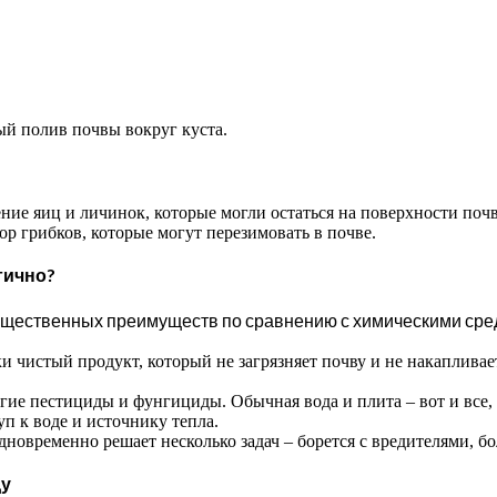
ый полив почвы вокруг куста.
ие яиц и личинок, которые могли остаться на поверхности поч
р грибков, которые могут перезимовать в почве.
гично?
существенных преимуществ по сравнению с химическими сре
 чистый продукт, который не загрязняет почву и не накапливаетс
гие пестициды и фунгициды. Обычная вода и плита – вот и все, 
п к воде и источнику тепла.
новременно решает несколько задач – борется с вредителями, бо
ду