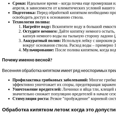
Сроки:
Идеальное время – когда почва еще промерзшая ил
апреля, в зависимости от климатических условий вашего 
Подготовка:
Перед обработкой кипятком необходимо пров
освободить доступ к основанию ствола.
Технология полива:
Нагрейте воду:
Вскипятите воду в большой емкост
Остудите немного:
Дайте кипятку немного остыть, 
капнув немного воды на тыльную сторону ладони (д
Аккуратный полив:
Используя лейку с широким ра
вокруг основания ствола. Расход воды – примерно 1-
Мульчирование:
После полива кипятком, когда вод
Почему именно весной?
Весенняя обработка кипятком имеет ряд неоспоримых пре
Профилактика грибковых заболеваний:
Многие грибков
эффективно уничтожает их споры, предотвращая заражени
Уничтожение вредителей:
Личинки и яйца тли, клещей 
значительно снижает популяцию вредителей в начале сезо
Стимуляция роста:
Резкое "пробуждение" корневой сис
Обработка кипятком летом: когда это допусти