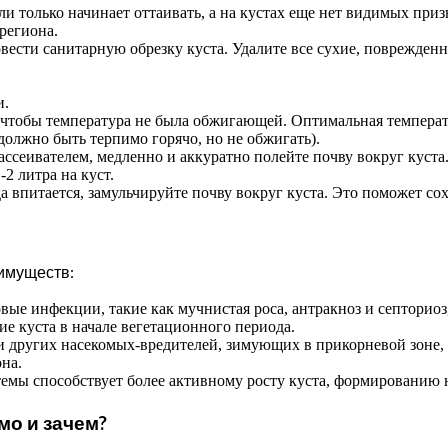
и только начинает оттаивать, а на кустах еще нет видимых приз
региона.
ести санитарную обрезку куста. Удалите все сухие, поврежденны
и.
чтобы температура не была обжигающей. Оптимальная температу
олжно быть терпимо горячо, но не обжигать).
ссеивателем, медленно и аккуратно полейте почву вокруг куста.
2 литра на куст.
а впитается, замульчируйте почву вокруг куста. Это поможет сох
имуществ:
ые инфекции, такие как мучнистая роса, антракноз и септориоз,
е куста в начале вегетационного периода.
и других насекомых-вредителей, зимующих в прикорневой зоне,
на.
темы способствует более активному росту куста, формированию
мо и зачем?