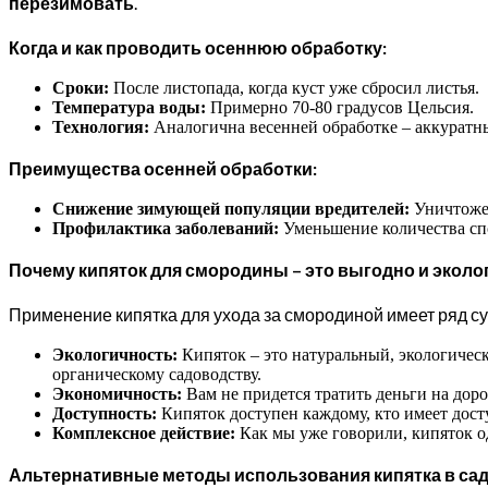
перезимовать
.
Когда и как проводить осеннюю обработку:
Сроки:
После листопада, когда куст уже сбросил листья.
Температура воды:
Примерно 70-80 градусов Цельсия.
Технология:
Аналогична весенней обработке – аккуратн
Преимущества осенней обработки:
Снижение зимующей популяции вредителей:
Уничтожен
Профилактика заболеваний:
Уменьшение количества спо
Почему кипяток для смородины – это выгодно и эколо
Применение кипятка для ухода за смородиной имеет ряд 
Экологичность:
Кипяток – это натуральный, экологически
органическому садоводству.
Экономичность:
Вам не придется тратить деньги на доро
Доступность:
Кипяток доступен каждому, кто имеет досту
Комплексное действие:
Как мы уже говорили, кипяток од
Альтернативные методы использования кипятка в са