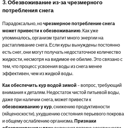
3. Обезвоживание из-за чрезмерного
потребления снега
Парадоксально, но
чрезмерное потребление снега
может привести к обезвоживанию
. Как уже
упоминалось, организм тратит много энергии на
растапливание снега. Если куры вынуждены постоянно
есть снег, они могут получать недостаточное количество
жидкости, несмотря на видимое ее обилие. Это связано с
тем, что процесс усвоения воды из снега менее
эффективен, чем из жидкой воды.
Как обеспечить кур водой зимой
– вопрос, требующий
внимания к деталям. Недостаток чистой питьевой воды,
даже при наличии снега, может привести к
обезвоживанию у кур
, снижению продуктивности
(яйценоскости), ухудшению состояния перьевого покрова
и общему ослаблению организма.
Признаки
обезвоживания у птиц
включают потерю эластичности