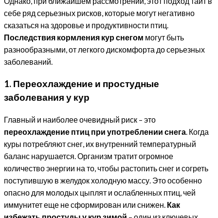
Однако, при ближайшем рассмотрении, этот подход таит в
себе ряд серьезных рисков, которые могут негативно
сказаться на здоровье и продуктивности птиц.
Последствия кормления кур снегом
могут быть
разнообразными, от легкого дискомфорта до серьезных
заболеваний.
1. Переохлаждение и простудные
заболевания у кур
Главный и наиболее очевидный риск – это
переохлаждение птиц при употреблении снега
. Когда
куры потребляют снег, их внутренний температурный
баланс нарушается. Организм тратит огромное
количество энергии на то, чтобы растопить снег и согреть
поступившую в желудок холодную массу. Это особенно
опасно для молодых цыплят и ослабленных птиц, чей
иммунитет еще не сформирован или снижен.
Как
избежать простуды у кур зимой
– один из ключевых