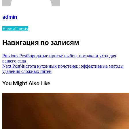
admin
View all posts
Навигация по записям
Previous Post
Бородатые ирисы: выбор, посадка и уход для
вашего сада
Next Post
Чистота кухонных полотенец: эффективные методы
удаления сложных пятен
You Might Also Like