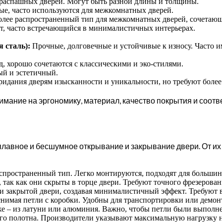
 распашных дверей. Могут быть разной длины и толщины.
е, часто используются для межкомнатных дверей.
лее распространенный тип для межкомнатных дверей, сочетающи
, часто встречающийся в минималистичных интерьерах.
 сталь):
Прочные, долговечные и устойчивые к износу. Часто и
 хорошо сочетаются с классическими и эко-стилями.
ый и эстетичный.
идания дверям изысканности и уникальности, но требуют более
нимание на эргономику, материал, качество покрытия и соот
лавное и бесшумное открывание и закрывание двери. От их 
пространенный тип. Легко монтируются, подходят для большин
 так как они скрыты в торце двери. Требуют точного фрезерован
закрытой двери, создавая минималистичный эффект. Требуют в
снимая петли с коробки. Удобны для транспортировки или демон
еже – из латуни или алюминия. Важно, чтобы петли были выполн
го полотна. Производители указывают максимальную нагрузку н