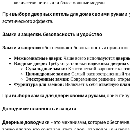
количество петель или более мощные модели.
При
выборе дверных петель для дома своими руками
,
эстетического эффекта.
Замки и защелки: безопасность и удобство
Замки и защелки
обеспечивают безопасность и приватност
Межкомнатные двери:
Чаще всего используются
дверн
Входные двери:
Требуют установки
надежных дверных 
Сувальдные замки:
Классический вариант с ключо
Цилиндровые замки:
Самый распространенный тип
Электронные замки:
Современное решение, открыв
Фурнитура для замков:
Включает в себя
ответную пла
При
выборе замка для двери своими руками
, ориентир
Доводчики: плавность и защита
Дверные доводчики
– это механизмы, которые обеспечив
также для тех, кто хочет защитить дверь от хлопанья и сквоз