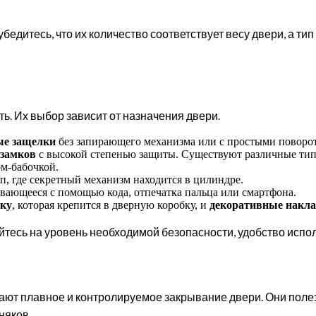
 убедитесь, что их количество соответствует весу двери, а т
ь. Их выбор зависит от назначения двери.
ые защелки
без запирающего механизма или с простыми поворо
замков
с высокой степенью защиты. Существуют различные ти
м-бабочкой.
, где секретный механизм находится в цилиндре.
ающееся с помощью кода, отпечатка пальца или смартфона.
нку
, которая крепится в дверную коробку, и
декоративные накл
уйтесь на уровень необходимой безопасности, удобство испо
ают плавное и контролируемое закрывание двери. Они полез
няков.