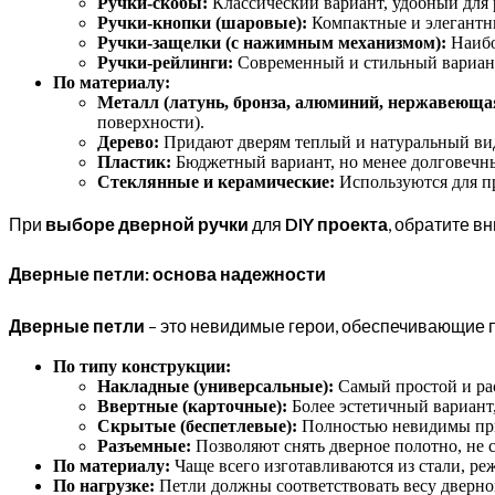
Ручки-скобы:
Классический вариант, удобный для
Ручки-кнопки (шаровые):
Компактные и элегантны
Ручки-защелки (с нажимным механизмом):
Наибо
Ручки-рейлинги:
Современный и стильный вариант
По материалу:
Металл (латунь, бронза, алюминий, нержавеющая
поверхности).
Дерево:
Придают дверям теплый и натуральный вид,
Пластик:
Бюджетный вариант, но менее долговечн
Стеклянные и керамические:
Используются для пр
При
выборе дверной ручки
для
DIY проекта
, обратите в
Дверные петли: основа надежности
Дверные петли
– это невидимые герои, обеспечивающие п
По типу конструкции:
Накладные (универсальные):
Самый простой и рас
Ввертные (карточные):
Более эстетичный вариант,
Скрытые (беспетлевые):
Полностью невидимы при 
Разъемные:
Позволяют снять дверное полотно, не 
По материалу:
Чаще всего изготавливаются из стали, р
По нагрузке:
Петли должны соответствовать весу дверно