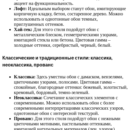
акцент на функциональность.
Лофт:
Идеальным выбором станут обои, имитирующие
кирпичную кладку, бетон, состаренное дерево. Можно
использовать и однотонные обои темных,
приглушенных оттенков.
Хай-тек:
Для этого стиля подойдут обои с
металлическим блеском, геометрическими узорами,
имитацией стекла или бетона. Цветовая гамма –
холодные оттенки, серебристый, черный, белый.
Классические и традиционные стили: классика,
неоклассика, прованс
Классика:
Здесь уместны обои с дамаском, вензелями,
цветочными узорами, полосами. Цветовая гамма –
спокойные, благородные оттенки: бежевый, золотистый,
кремовый, бордовый, темно-зеленый.
Неоклассика:
Сочетание классических элементов с
современными. Можно использовать обои с более
современными интерпретациями классических узоров,
однотонные обои с интересной текстурой.
Прованс:
Для этого стиля подойдут обои с нежными
цветочными мотивами, пастельными оттенками,
имитацией натуральных материалов (лен, хлопок).