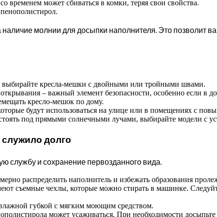
о временем может сбиваться в комки, теряя свои свойства.
 пенополистирол.
аличие молнии для досыпки наполнителя. Это позволит вам
и выбирайте кресла-мешки с двойными или тройными швами.
ткрывания – важный элемент безопасности, особенно если в дом
емещать кресло-мешок по дому.
которые будут использоваться на улице или в помещениях с по
стоять под прямыми солнечными лучами, выбирайте модели с у
о служило долго
ую службу и сохранение первозданного вида.
ерно распределить наполнитель и избежать образования проле
ют съемные чехлы, которые можно стирать в машинке. Следуйт
влажной губкой с мягким моющим средством.
ополистирола может усаживаться. При необходимости досыпьте