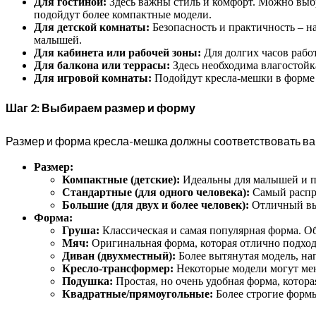
Для гостиной:
Здесь важны стиль и комфорт. Можно выбр
подойдут более компактные модели.
Для детской комнаты:
Безопасность и практичность – н
малышей.
Для кабинета или рабочей зоны:
Для долгих часов раб
Для балкона или террасы:
Здесь необходима влагостойка
Для игровой комнаты:
Подойдут кресла-мешки в форме 
Шаг 2: Выбираем размер и форму
Размер и форма кресла-мешка должны соответствовать в
Размер:
Компактные (детские):
Идеальны для малышей и по
Стандартные (для одного человека):
Самый распро
Большие (для двух и более человек):
Отличный выб
Форма:
Груша:
Классическая и самая популярная форма. О
Мяч:
Оригинальная форма, которая отлично подходи
Диван (двухместный):
Более вытянутая модель, на
Кресло-трансформер:
Некоторые модели могут меня
Подушка:
Простая, но очень удобная форма, котора
Квадратные/прямоугольные:
Более строгие формы