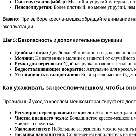
Синтепух/холлофайбер:
Мягкий и упругий материал, но с
Пенополиуретан:
Более плотный, но менее упругий, чем
Важно:
При выборе кресла-мешка обращайте внимание на н
эксплуатации.
Шаг 5: Безопасность и дополнительные функции
Двойные швы:
Для большей прочности и долговечност
Молнии:
Качественные молнии с защитой от случайного о
Ручка для переноски:
Удобная ручка позволит легко пер
Водоотталкивающее покрытие:
Актуально для кресел, 
Устойчивость к выцветанию:
Если кресло-мешок будет 
Как ухаживать за креслом-мешком, чтобы он
Правильный уход за креслом-мешком гарантирует его долг
Регулярно переворачивайте кресло:
Это поможет равном
Чистка внешнего чехла:
Большинство кресел-мешков име
моющего средства.
Удаление пятен:
Небольшие загрязнения можно удалить 
Досыпка наполнителя:
Со временем наполнитель из пен