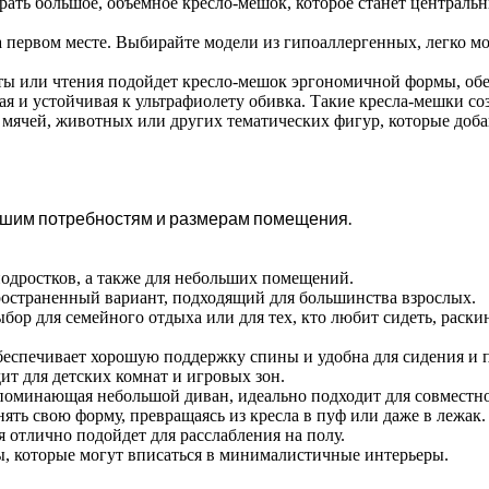
ать большое, объемное кресло-мешок, которое станет централь
а первом месте. Выбирайте модели из гипоаллергенных, легко 
оты или чтения подойдет кресло-мешок эргономичной формы, о
я и устойчивая к ультрафиолету обивка. Такие кресла-мешки соз
мячей, животных или других тематических фигур, которые добав
ашим потребностям и размерам помещения.
дростков, а также для небольших помещений.
страненный вариант, подходящий для большинства взрослых.
ор для семейного отдыха или для тех, кто любит сидеть, раски
беспечивает хорошую поддержку спины и удобна для сидения и 
т для детских комнат и игровых зон.
поминающая небольшой диван, идеально подходит для совместн
ть свою форму, превращаясь из кресла в пуф или даже в лежак.
я отлично подойдет для расслабления на полу.
, которые могут вписаться в минималистичные интерьеры.