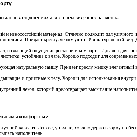
форту
тактильных ощущениях и внешнем виде кресла-мешка.
 и износостойкий материал. Отлично подходит для уличного исп
плетением. Придает креслу-мешку уютный и натуральный вид. До
л, создающий ощущение роскоши и комфорта. Идеален для гости
истится, устойчива к влаге. Хорошо подходит для современных
ующая натуральную замшу. Придает креслу-мешку элегантный ви
дышащие и приятные к телу. Хороши для использования внутри
утренний чехол, который предотвращает высыпание наполнителя
кальным и комфортным.
лучший вариант. Легкие, упругие, хорошо держат форму и обе
сыпать наполнитель.