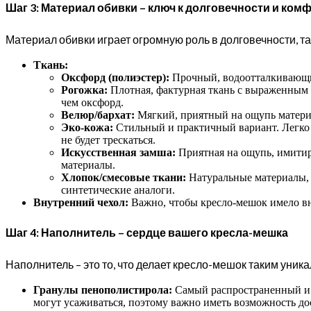
Шаг 3: Материал обивки – ключ к долговечности и ком
Материал обивки играет огромную роль в долговечности, 
Ткань:
Оксфорд (полиэстер):
Прочный, водоотталкивающий
Рогожка:
Плотная, фактурная ткань с выраженным 
чем оксфорд.
Велюр/бархат:
Мягкий, приятный на ощупь материа
Эко-кожа:
Стильный и практичный вариант. Легко ч
не будет трескаться.
Искусственная замша:
Приятная на ощупь, имитир
материалы.
Хлопок/смесовые ткани:
Натуральные материалы, 
синтетические аналоги.
Внутренний чехол:
Важно, чтобы кресло-мешок имело вн
Шаг 4: Наполнитель – сердце вашего кресла-мешка
Наполнитель – это то, что делает кресло-мешок таким уни
Гранулы пенополистирола:
Самый распространенный и 
могут усаживаться, поэтому важно иметь возможность до