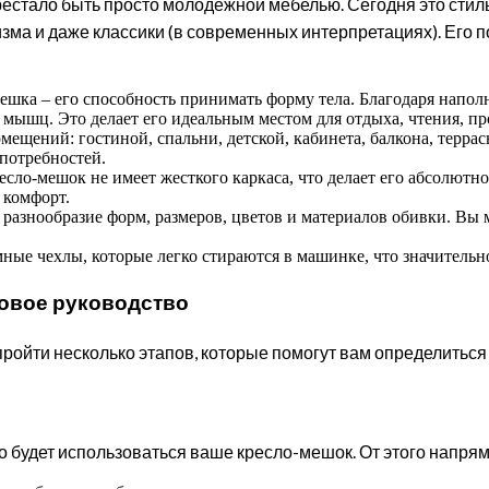
ерестало быть просто молодежной мебелью. Сегодня это сти
лизма и даже классики (в современных интерпретациях). Ег
шка – его способность принимать форму тела. Благодаря напол
 мышц. Это делает его идеальным местом для отдыха, чтения, пр
щений: гостиной, спальни, детской, кабинета, балкона, террасы
потребностей.
сло-мешок не имеет жесткого каркаса, что делает его абсолютно
 комфорт.
азнообразие форм, размеров, цветов и материалов обивки. Вы 
ые чехлы, которые легко стираются в машинке, что значительно
говое руководство
ойти несколько этапов, которые помогут вам определиться 
его будет использоваться ваше кресло-мешок. От этого напря