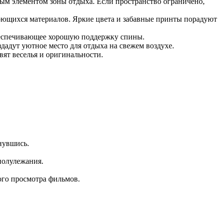
ным элементом зоны отдыха. Если пространство ограничено,
моющихся материалов. Яркие цвета и забавные принты порадуют
беспечивающее хорошую поддержку спины.
дадут уютное место для отдыха на свежем воздухе.
ят веселья и оригинальности.
нувшись.
полулежания.
ого просмотра фильмов.