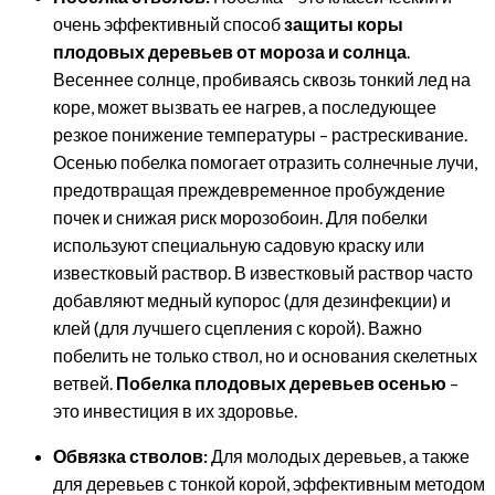
очень эффективный способ
защиты коры
плодовых деревьев от мороза и солнца
.
Весеннее солнце, пробиваясь сквозь тонкий лед на
коре, может вызвать ее нагрев, а последующее
резкое понижение температуры – растрескивание.
Осенью побелка помогает отразить солнечные лучи,
предотвращая преждевременное пробуждение
почек и снижая риск морозобоин. Для побелки
используют специальную садовую краску или
известковый раствор. В известковый раствор часто
добавляют медный купорос (для дезинфекции) и
клей (для лучшего сцепления с корой). Важно
побелить не только ствол, но и основания скелетных
ветвей.
Побелка плодовых деревьев осенью
–
это инвестиция в их здоровье.
Обвязка стволов:
Для молодых деревьев, а также
для деревьев с тонкой корой, эффективным методом