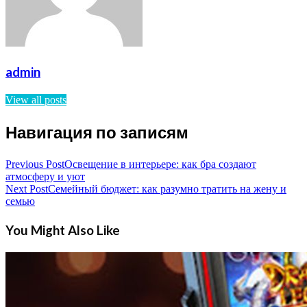
admin
View all posts
Навигация по записям
Previous Post
Освещение в интерьере: как бра создают
атмосферу и уют
Next Post
Семейный бюджет: как разумно тратить на жену и
семью
You Might Also Like