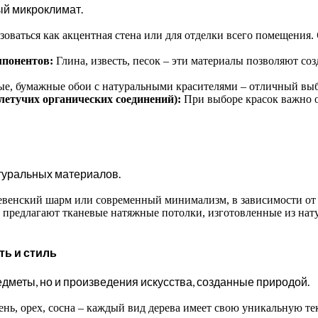
ый микроклимат.
зоваться как акцентная стена или для отделки всего помещения.
мпонентов:
Глина, известь, песок – эти материалы позволяют со
е, бумажные обои с натуральными красителями – отличный выб
летучих органических соединений):
При выборе красок важно о
туральных материалов.
венский шарм или современный минимализм, в зависимости от 
предлагают тканевые натяжные потолки, изготовленные из нату
ь и стиль
дметы, но и произведения искусства, созданные природой.
сень, орех, сосна – каждый вид дерева имеет свою уникальную те