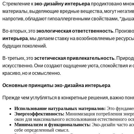
Стремление к
эко-дизайну интерьера
продиктовано множ
материалы, выделяющие вредные вещества, могут негатив
напротив, обладают гипоаллергенными свойствами, "дышат
Во-вторых, это
экологическая ответственность
. Произв
интерьера
, мы делаем ставку на возобновляемые ресурс
будущих поколений.
В-третьих, это
эстетическая привлекательность
. Приро
искусственно. Они создают ощущение уюта, спокойствия и 
красиво, но и осмысленно.
Основные принципы эко-дизайна интерьера
Прежде чем углубляться в конкретные решения, важно по
Использование натуральных материалов:
Это фундамент
Энергоэффективность:
Минимизация потребления энерги
окон для максимального использования естественного о
Минимализм и функциональность:
Эко-дизайн часто ас
себе определенный смысл.