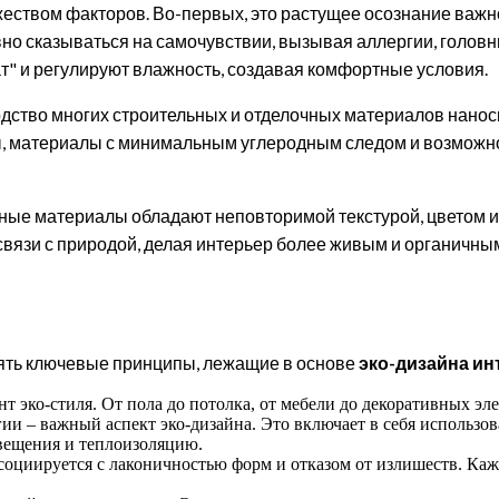
еством факторов. Во-первых, это растущее осознание важ
но сказываться на самочувствии, вызывая аллергии, голов
" и регулируют влажность, создавая комфортные условия.
одство многих строительных и отделочных материалов нано
ы, материалы с минимальным углеродным следом и возможнос
дные материалы обладают неповторимой текстурой, цветом и
связи с природой, делая интерьер более живым и органичны
нять ключевые принципы, лежащие в основе
эко-дизайна ин
 эко-стиля. От пола до потолка, от мебели до декоративных эле
и – важный аспект эко-дизайна. Это включает в себя использо
свещения и теплоизоляцию.
социируется с лаконичностью форм и отказом от излишеств. Ка