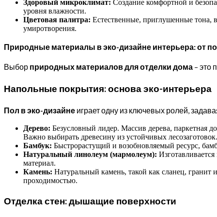
Здоровый микроклимат:
Создание комфортной и безопас
уровня влажности.
Цветовая палитра:
Естественные, приглушенные тона, в
умиротворения.
Природные материалы в эко-дизайне интерьера: от по
Выбор
природных материалов для отделки дома
– это 
Напольные покрытия: основа эко-интерьера
Пол в эко-дизайне
играет одну из ключевых ролей, задав
Дерево:
Безусловный лидер. Массив дерева, паркетная д
Важно выбирать древесину из устойчивых лесозаготовок
Бамбук:
Быстрорастущий и возобновляемый ресурс, бамбук
Натуральный линолеум (мармолеум):
Изготавливается 
материал.
Камень:
Натуральный камень, такой как сланец, гранит и
проходимостью.
Отделка стен: дышащие поверхности