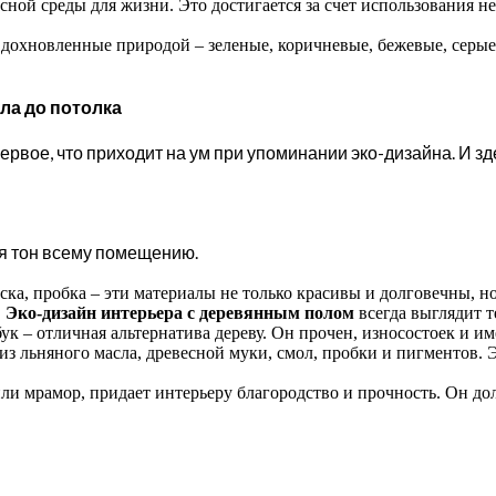
ной среды для жизни. Это достигается за счет использования 
дохновленные природой – зеленые, коричневые, бежевые, серые
ла до потолка
первое, что приходит на ум при упоминании эко-дизайна. И з
ая тон всему помещению.
оска, пробка – эти материалы не только красивы и долговечны,
.
Эко-дизайн интерьера с деревянным полом
всегда выглядит т
 – отличная альтернатива дереву. Он прочен, износостоек и им
из льняного масла, древесной муки, смол, пробки и пигментов.
ли мрамор, придает интерьеру благородство и прочность. Он дол