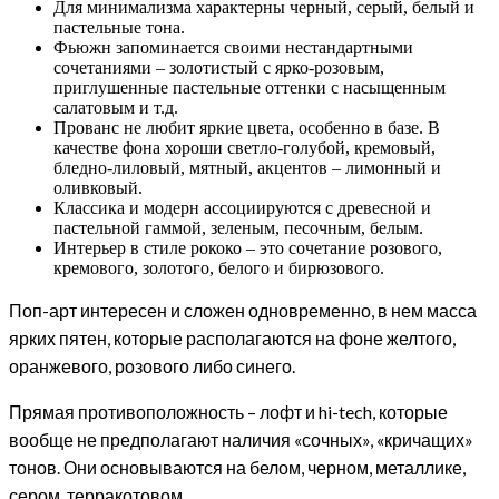
Для минимализма характерны черный, серый, белый и
пастельные тона.
Фьюжн запоминается своими нестандартными
сочетаниями – золотистый с ярко-розовым,
приглушенные пастельные оттенки с насыщенным
салатовым и т.д.
Прованс не любит яркие цвета, особенно в базе. В
качестве фона хороши светло-голубой, кремовый,
бледно-лиловый, мятный, акцентов – лимонный и
оливковый.
Классика и модерн ассоциируются с древесной и
пастельной гаммой, зеленым, песочным, белым.
Интерьер в стиле рококо – это сочетание розового,
кремового, золотого, белого и бирюзового.
Поп-арт интересен и сложен одновременно, в нем масса
ярких пятен, которые располагаются на фоне желтого,
оранжевого, розового либо синего.
Прямая противоположность – лофт и hi-tech, которые
вообще не предполагают наличия «сочных», «кричащих»
тонов. Они основываются на белом, черном, металлике,
сером, терракотовом.