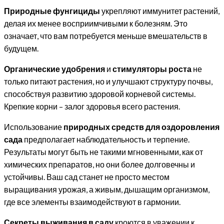
Природные фунгициды
укрепляют иммунитет растений,
делая их менее восприимчивыми к болезням. Это
означает, что вам потребуется меньше вмешательств в
будущем.
Органические удобрения
и
стимуляторы роста
не
только питают растения, но и улучшают структуру почвы,
способствуя развитию здоровой корневой системы.
Крепкие корни – залог здоровья всего растения.
Использование
природных средств для оздоровления
сада
предполагает наблюдательность и терпение.
Результаты могут быть не такими мгновенными, как от
химических препаратов, но они более долговечны и
устойчивы. Ваш сад станет не просто местом
выращивания урожая, а живым, дышащим организмом,
где все элементы взаимодействуют в гармонии.
Секреты выживания в саду
кроются в уважении к