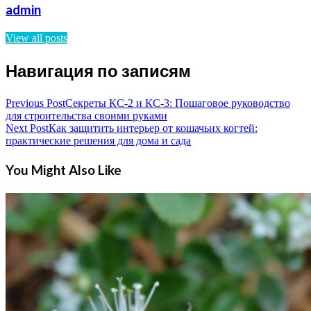
admin
View all posts
Навигация по записям
Previous Post
Секреты КС-2 и КС-3: Пошаговое руководство
для строительства своими руками
Next Post
Как защитить интерьер от кошачьих когтей:
практические решения для дома и сада
You Might Also Like